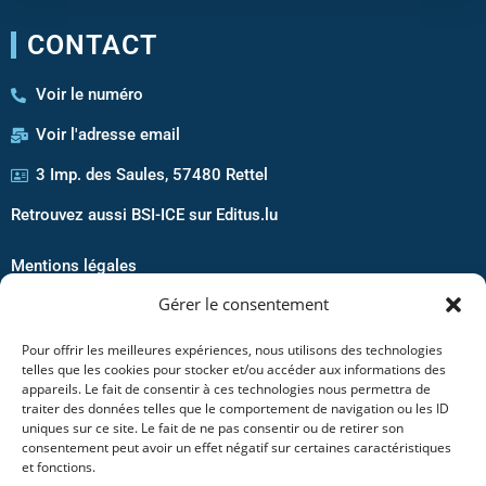
CONTACT
Voir le numéro
Voir l'adresse email
3 Imp. des Saules, 57480 Rettel
Retrouvez aussi BSI-ICE sur Editus.lu
Mentions légales
Gérer le consentement
Politique de confidentialité
Politique de cookies
Pour offrir les meilleures expériences, nous utilisons des technologies
telles que les cookies pour stocker et/ou accéder aux informations des
Conditions Générales de vente
appareils. Le fait de consentir à ces technologies nous permettra de
traiter des données telles que le comportement de navigation ou les ID
uniques sur ce site. Le fait de ne pas consentir ou de retirer son
Informations
consentement peut avoir un effet négatif sur certaines caractéristiques
et fonctions.