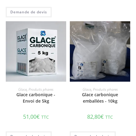
AJOUTER AU PANIER
AJOUTER AU PANIER
Glace
,
Produits phares
Glace
,
Produits phares
Glace carbonique -
Glace carbonique
Envoi de 5kg
emballées - 10kg
51,00
€
82,80
€
TTC
TTC