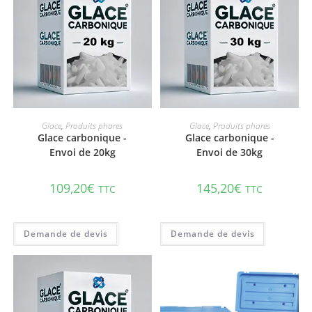
AJOUTER AU PANIER
AJOUTER AU PANIER
Glace
,
Produits phares
Glace
,
Produits phares
Glace carbonique -
Glace carbonique -
Envoi de 20kg
Envoi de 30kg
109,20
€
145,20
€
TTC
TTC