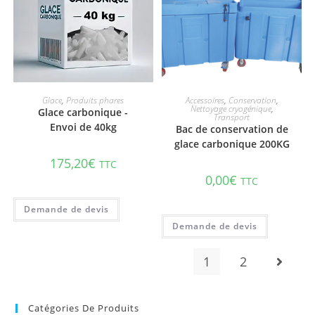
AJOUTER AU PANIER
AJOUTER AU PANIER
Glace
,
Produits phares
Accessoires
,
Conservation
,
Nettoyage cryogénique
,
Glace carbonique -
Transport
Envoi de 40kg
Bac de conservation de
glace carbonique 200KG
175,20
€
TTC
0,00
€
TTC
1
2
Catégories De Produits