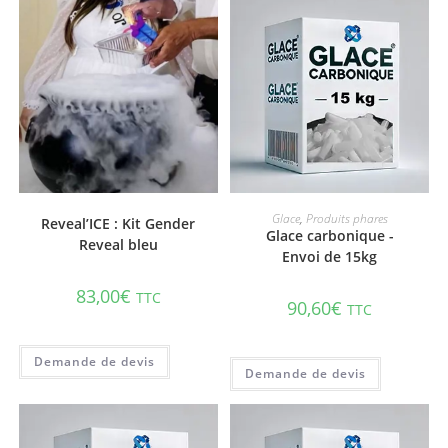
AJOUTER AU PANIER
AJOUTER AU PANIER
Glace
,
Produits phares
Reveal’ICE : Kit Gender
Glace carbonique -
Reveal bleu
Envoi de 15kg
83,00
€
TTC
90,60
€
TTC