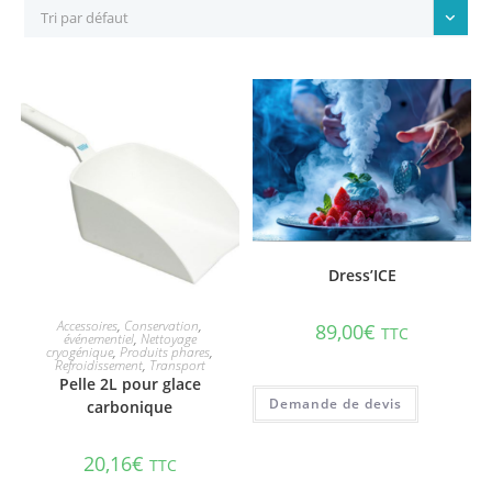
Tri par défaut
AJOUTER AU PANIER
Dress’ICE
AJOUTER AU PANIER
Accessoires
,
Conservation
,
89,00
€
TTC
événementiel
,
Nettoyage
cryogénique
,
Produits phares
,
Refroidissement
,
Transport
Pelle 2L pour glace
carbonique
20,16
€
TTC