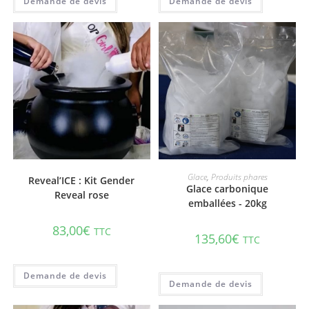
AJOUTER AU PANIER
AJOUTER AU PANIER
Glace
,
Produits phares
Reveal’ICE : Kit Gender
Glace carbonique
Reveal rose
emballées - 20kg
83,00
€
TTC
135,60
€
TTC