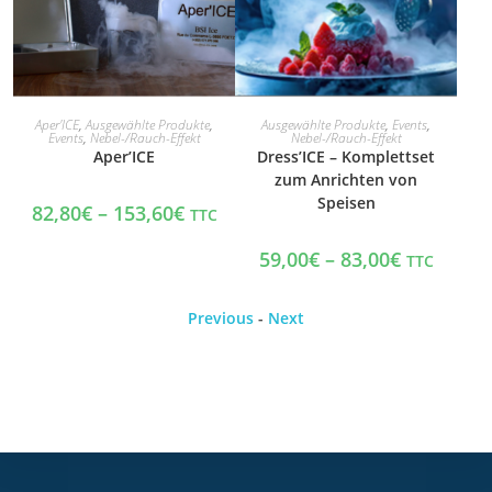
IN DEN WARENKORB
IN DEN WARENKORB
Aper'ICE
,
Ausgewählte Produkte
,
Ausgewählte Produkte
,
Events
,
Events
,
Nebel-/Rauch-Effekt
Nebel-/Rauch-Effekt
Aper’ICE
Dress’ICE – Komplettset
zum Anrichten von
Speisen
82,80
€
–
153,60
€
TTC
59,00
€
–
83,00
€
TTC
Previous
-
Next