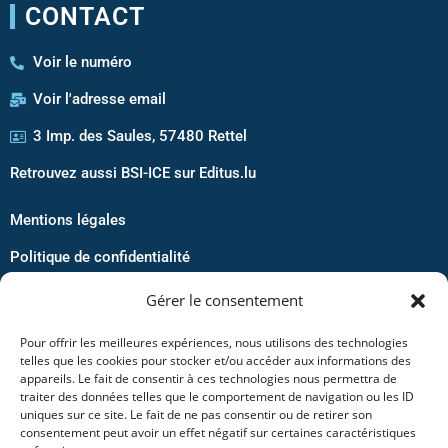
CONTACT
Voir le numéro
Voir l'adresse email
3 Imp. des Saules, 57480 Rettel
Retrouvez aussi BSI-ICE sur Editus.lu
Mentions légales
Politique de confidentialité
Politique de cookies
Gérer le consentement
Conditions Générales de vente
Pour offrir les meilleures expériences, nous utilisons des technologies
telles que les cookies pour stocker et/ou accéder aux informations des
Informations
appareils. Le fait de consentir à ces technologies nous permettra de
traiter des données telles que le comportement de navigation ou les ID
uniques sur ce site. Le fait de ne pas consentir ou de retirer son
Boutique en ligne
consentement peut avoir un effet négatif sur certaines caractéristiques