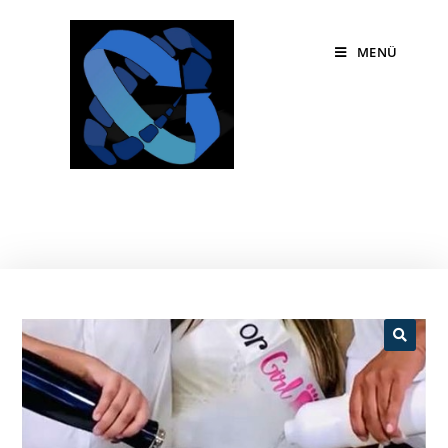
MENÜ
🔍