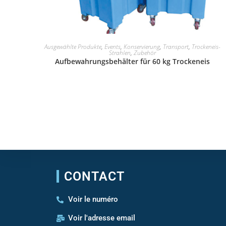
IN DEN WARENKORB
Ausgewählte Produkte
,
Events
,
Konservierung
,
Transport
,
Trockeneis-
Strahlen
,
Zubehör
Aufbewahrungsbehälter für 60 kg Trockeneis
CONTACT
Voir le numéro
Voir l'adresse email