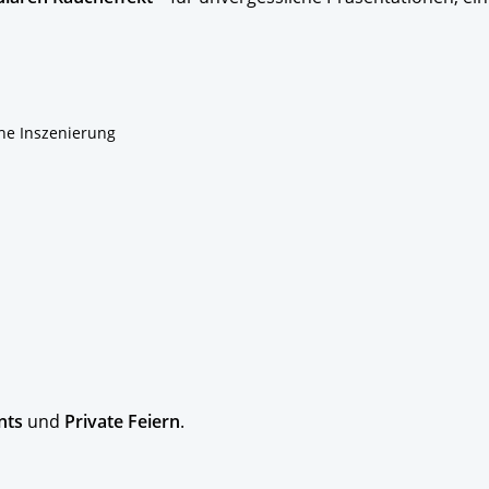
he Inszenierung
nts
und
Private Feiern
.