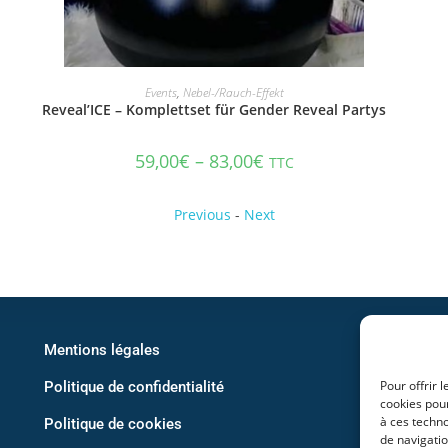
IN DEN WARENKORB
Events
,
Nebel-/Rauch-Effekt
Reveal’ICE – Komplettset für Gender Reveal Partys
59,00
€
–
83,00
€
TTC
Previous
-
Next
Mentions légales
Pour offrir 
Politique de confidentialité
Bou
cookies pour
à ces techn
Politique de cookies
Exp
de navigatio