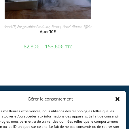
IN DEN WARENKORB
Aper'ICE
,
Ausgewählte Produkte
,
Events
,
Nebel-/Rauch-Effekt
Aper’ICE
82,80
€
–
153,60
€
TTC
Gérer le consentement
Informations
les meilleures expériences, nous utilisons des technologies telles que les
tique en ligne
 stocker et/ou accéder aux informations des appareils. Le fait de consentir
ologies nous permettra de traiter des données telles que le comportement
ertise
n ou les ID uniques sur ce site. Le fait de ne pas consentir ou de retirer son